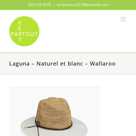
Passer
450 538 8378
|
vertpartout3218@outlook.com
au
contenu
Laguna – Naturel et blanc – Wallaroo