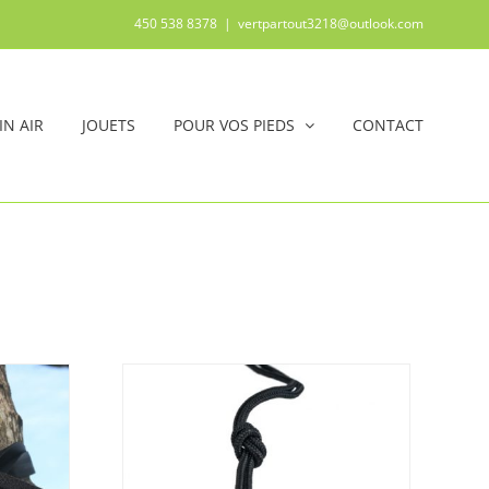
450 538 8378
|
vertpartout3218@outlook.com
IN AIR
JOUETS
POUR VOS PIEDS
CONTACT