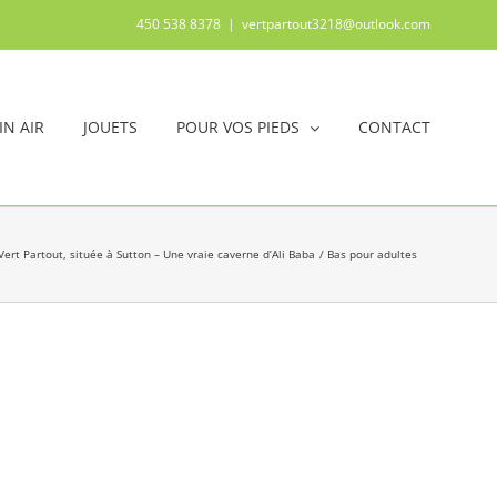
450 538 8378
|
vertpartout3218@outlook.com
IN AIR
JOUETS
POUR VOS PIEDS
CONTACT
Vert Partout, située à Sutton – Une vraie caverne d’Ali Baba
Bas pour adultes