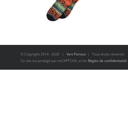
© Copyright 2014 -
2026 |
Vert Partout
| Tous droits réservés
Ce site est protégé par reCAPTCHA, et les
Règles de confidentialité