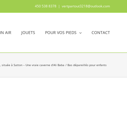
450 538 8378
|
vertpartout3218@outlook.com
IN AIR
JOUETS
POUR VOS PIEDS
CONTACT
, située à Sutton – Une vraie caverne d’Ali Baba
Bas dépareillés pour enfants