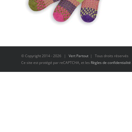
© Copyright 2014 -
2026 |
Vert Partout
| Tous droits réservés
Ce site est protégé par reCAPTCHA, et les
Règles de confidentialité