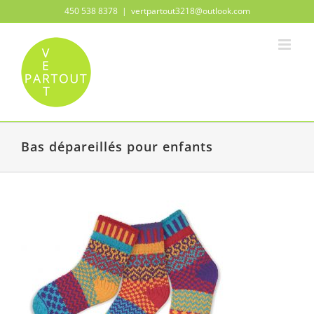
Passer
450 538 8378
|
vertpartout3218@outlook.com
au
contenu
Bas dépareillés pour enfants