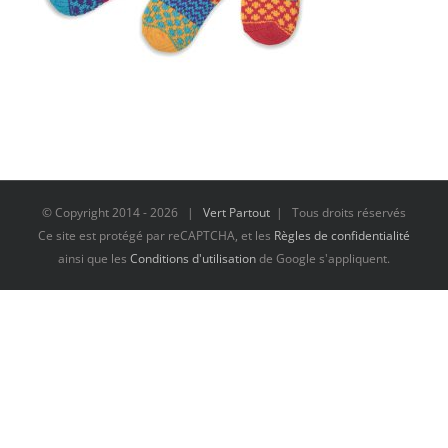
© Copyright 2014 -
2026 |
Vert Partout
| Tous droits réservés
Ce site est protégé par reCAPTCHA, et les
Règles de confidentialité
ainsi que les
Conditions d'utilisation
de Google s'appliquent.