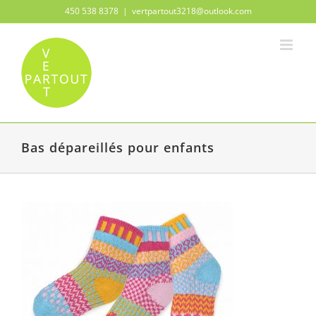
Passer
450 538 8378
|
vertpartout3218@outlook.com
au
contenu
Bas dépareillés pour enfants