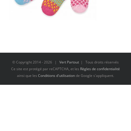
© Copyright 2014 -
2026 |
Vert Partout
| Tous droits réservés
Ce site est protégé par reCAPTCHA, et les
Règles de confidentialité
ainsi que les
Conditions d'utilisation
de Google s'appliquent.