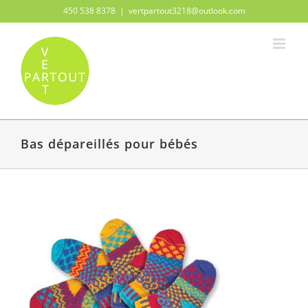
Passer
450 538 8378
|
vertpartout3218@outlook.com
au
contenu
Bas dépareillés pour bébés