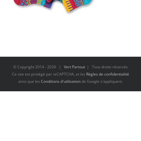
© Copyright 2014 -
2026 |
Vert Partout
| Tous droits réservés
Ce site est protégé par reCAPTCHA, et les
Règles de confidentialité
ainsi que les
Conditions d'utilisation
de Google s'appliquent.