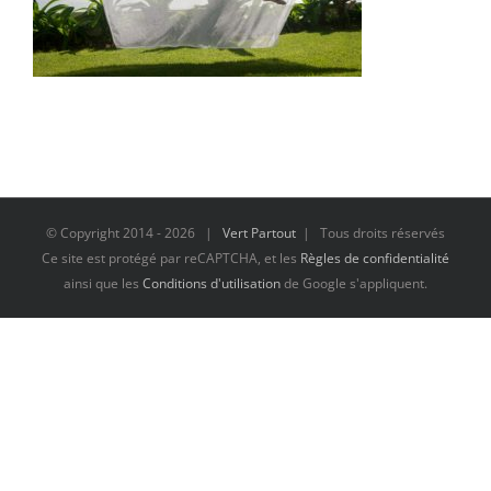
© Copyright 2014 -
2026 |
Vert Partout
| Tous droits réservés
Ce site est protégé par reCAPTCHA, et les
Règles de confidentialité
ainsi que les
Conditions d'utilisation
de Google s'appliquent.