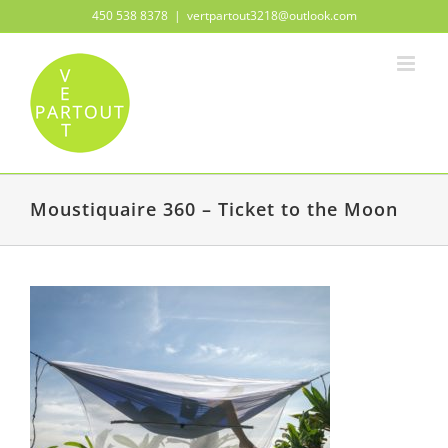
Passer
450 538 8378
|
vertpartout3218@outlook.com
au
contenu
Moustiquaire 360 – Ticket to the Moon