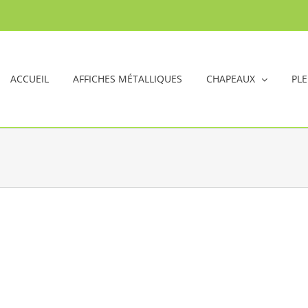
ACCUEIL
AFFICHES MÉTALLIQUES
CHAPEAUX
PLE