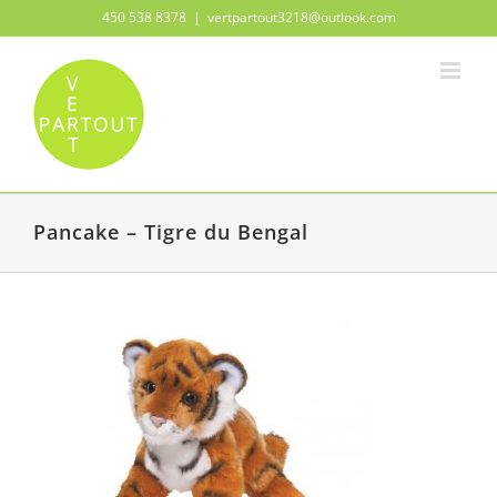
Passer
450 538 8378
|
vertpartout3218@outlook.com
au
contenu
Pancake – Tigre du Bengal