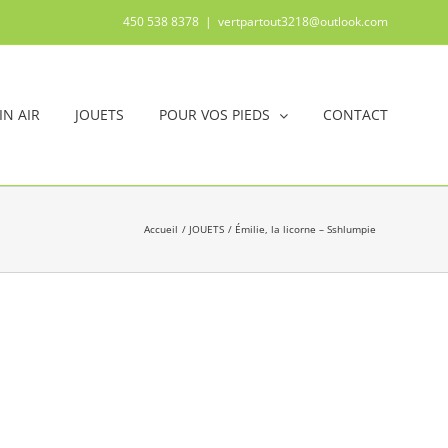
450 538 8378
|
vertpartout3218@outlook.com
IN AIR
JOUETS
POUR VOS PIEDS
CONTACT
Accueil
JOUETS
Émilie, la licorne – Sshlumpie