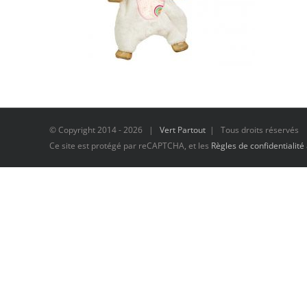
© Copyright 2014 -
2026 |
Vert Partout
| Tous droits réservés
Ce site est protégé par reCAPTCHA, et les
Règles de confidentialité