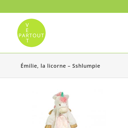
Passer
au
contenu
Émilie, la licorne – Sshlumpie