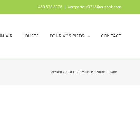
450 538 8378
|
vertpartout3218@outlook.com
IN AIR
JOUETS
POUR VOS PIEDS
CONTACT
Accueil
JOUETS
Émilie, la licorne – Blanki