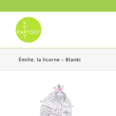
Passer
au
contenu
Émilie, la licorne – Blanki