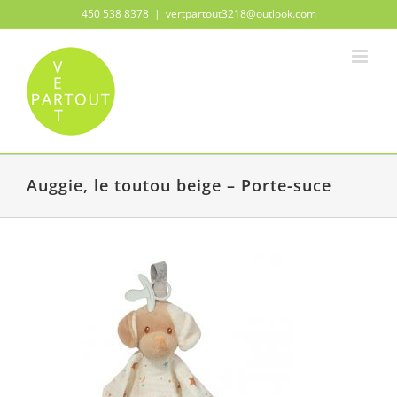
Passer
450 538 8378
|
vertpartout3218@outlook.com
au
contenu
Auggie, le toutou beige – Porte-suce